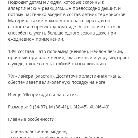
Подходит детям и людям, которые склонны к
аллергическим реакциям. Он превосходно дышит, и
потому частенько входит в состав летних термоносков.
Материал также можно много раз стирать, и он
останется в превосходном виде. А это значит, что он
способен служить больше одного сезона даже при
ежедневном применении.
13% состава – это полиамид (нейлон). Нейлон лёгкий,
прочный при растяжении, эластичный и упругий, прост
в уходе, также очень стойкий к изнашиванию.
7% - лайкра (эластан). Достаточно эластичная ткань,
обеспечивает великолепную посадку на ноге.
И ещё 5% приходится на статик.
Размеры: S (34-37), M (38-41), L (42-45), XL (46-49).
Главные особенности:
- очень эластичная модель;
- материал с антибактериальным свойством;