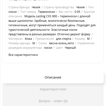
Страна бренда
Чехия
Страна производства
Чехия
Тип
носки
Тип товара
Термоноски
Вес нетто
0.05
Краткое
описание
Модель Lasting CXS 900 – термоноски с длиной
выше щиколотки. Удобные, экологически безопасные,
гигиеничные, могут применяться каждый день. Подходят для
туристической деятельности. Эластичные носки
представлены в разных размерах. Отлично держат форму.
Материал
Кожа
Применение
для спорта
Размер
M
Размер одежды
M
Сезон
весна-осень,лето
Управление
разрядом аккумулятора
носки
Цвет
Черный
Все характеристики
Описание
Характеристики
Вопрос - ответ (0)