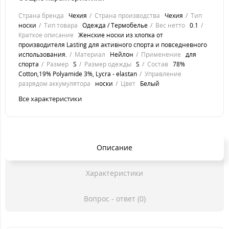
Страна бренда
Чехия
Страна производства
Чехия
Тип
носки
Тип товара
Одежда / Термобелье
Вес нетто
0.1
Краткое описание
Женские носки из хлопка от
производителя Lasting для активного спорта и повседневного
использования.
Материал
Нейлон
Применение
для
спорта
Размер
S
Размер одежды
S
Состав
78%
Cotton,19% Polyamide 3%, Lycra - elastan
Управление
разрядом аккумулятора
носки
Цвет
Белый
Все характеристики
Описание
Характеристики
Вопрос - ответ (0)